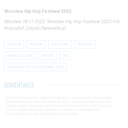
Wrocław Hip Hop Festiwal 2022
Wrocław 18.11.2022: Wrocław Hip Hop Festiwal 2022 Fot:
Krzysztof Zatycki/Newsello.pl
MUZYKA
POLSKA
WROCLAW
FESTIWAL
HALA STULECIA
HIP HOP
OKI
WROCŁAW HIP HOP FESTIWAL 2022
KOMENTARZE
Redakcja nie ponosi odpowiedzialności za wypowiedzi internautów
opublikowane na stronach serwisu oraz zastrzega sobie prawo do
redagowania, skracania bądź usuwania komentarzy zawierających
treścia zabronione przez prawo, uznawane za obraźliwe lub
naruszające zasady współżycia społecznego.