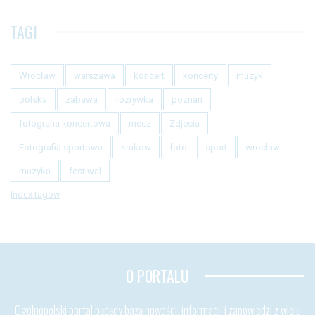
TAGI
Wrocław
warszawa
koncert
koncerty
muzyk
polska
zabawa
rozrywka
poznan
fotografia koncertowa
mecz
Zdjecia
Fotografia sportowa
krakow
foto
sport
wroclaw
muzyka
festiwal
Index tagów
O PORTALU
Ogólnopolski portal będący bazą nowości, informacji i zapowiedzi z wielu