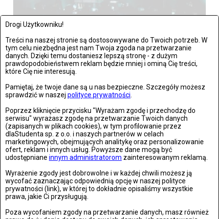
Drogi Użytkowniku!
Warszawa: The Kiffness zagrał w Warszawie
Treści na naszej stronie są dostosowywane do Twoich potrzeb. W
tym celu niezbędna jest nam Twoja zgoda na przetwarzanie
Zdjęć: 21
danych. Dzięki temu dostaniesz lepszą stronę - z dużym
prawdopodobieństwem reklam będzie mniej i ominą Cię treści,
które Cię nie interesują.
Pamiętaj, że twoje dane są u nas bezpieczne. Szczegóły możesz
sprawdzić w naszej
polityce prywatności
.
Wrocław: Romeo i Julia - próba prasowa we wrocławskim
Poprzez kliknięcie przycisku "Wyrażam zgodę i przechodzę do
Teatrze Capitol
serwisu" wyrażasz zgodę na przetwarzanie Twoich danych
(zapisanych w plikach cookies), w tym profilowanie przez
dlaStudenta sp. z o.o. i naszych partnerów w celach
Zdjęć: 26
marketingowych, obejmujących analitykę oraz personalizowanie
ofert, reklam i innych usług. Powyższe dane mogą być
udostępniane
innym administratorom
zainteresowanym reklamą.
Wyrażenie zgody jest dobrowolne i w każdej chwili możesz ją
wycofać zaznaczając odpowiednią opcję w naszej polityce
Stronie Śląskie w ruinach: skutki niszczycielskiej powodzi
prywatności (link), w której to dokładnie opisaliśmy wszystkie
prawa, jakie Ci przysługują.
Zdjęć: 25
Poza wycofaniem zgody na przetwarzanie danych, masz również