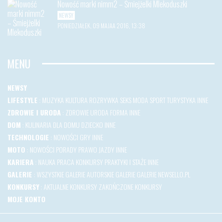
Nowość marki nimm2 – Śmiejżelki Mlekoduszki
NEWSY
PONIEDZIAŁEK, 09 MAJAA 2016, 13:38
MENU
NEWSY
LIFESTYLE
:
MUZYKA
KULTURA
ROZRYWKA
SEKS
MODA
SPORT
TURYSTYKA
INNE
ZDROWIE I URODA
:
ZDROWIE
URODA
FORMA
INNE
DOM
:
KULINARIA
DLA DOMU
DZIECKO
INNE
TECHNOLOGIE
:
NOWOŚCI
GRY
INNE
MOTO
:
NOWOŚCI
PORADY
PRAWO JAZDY
INNE
KARIERA
:
NAUKA
PRACA
KONKURSY
PRAKTYKI I STAŻE
INNE
GALERIE
:
WSZYSTKIE GALERIE
AUTORSKIE GALERIE
GALERIE NEWSELLO.PL
KONKURSY
:
AKTUALNE KONKURSY
ZAKOŃCZONE KONKURSY
MOJE KONTO