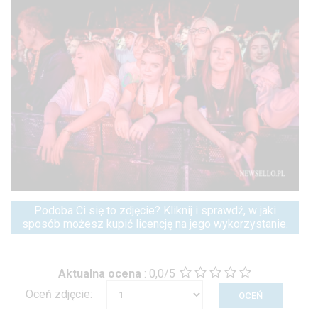
Podoba Ci się to zdjęcie? Kliknij i sprawdź, w jaki
sposób możesz kupić licencję na jego wykorzystanie.
Aktualna ocena
:
0,0/5
Oceń zdjęcie: