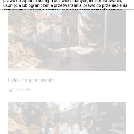
prawo do żądania dostępu do swoich danych, ich sprostowania,
usunięcia lub ograniczenia przetwarzania, prawo do przeniesienia
danych czy wyrażenia sprzeciwu wobec przetwarzania danych.
Jeżeli nie chcesz wyrazić zgody na przetwarzanie plików cookies,
przejdź do
ustawień zaawansowanych
.
Wyrażam zgodę i przechodzę do serwisu
Lądek Zdrój po powodzi
Zdjęć: 59