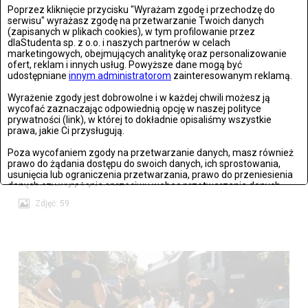
Poprzez kliknięcie przycisku "Wyrażam zgodę i przechodzę do
serwisu" wyrażasz zgodę na przetwarzanie Twoich danych
(zapisanych w plikach cookies), w tym profilowanie przez
dlaStudenta sp. z o.o. i naszych partnerów w celach
marketingowych, obejmujących analitykę oraz personalizowanie
ofert, reklam i innych usług. Powyższe dane mogą być
udostępniane
innym administratorom
zainteresowanym reklamą.
Stronie Śląskie w ruinach: skutki niszczycielskiej powodzi
Wyrażenie zgody jest dobrowolne i w każdej chwili możesz ją
wycofać zaznaczając odpowiednią opcję w naszej polityce
Zdjęć: 25
prywatności (link), w której to dokładnie opisaliśmy wszystkie
prawa, jakie Ci przysługują.
Poza wycofaniem zgody na przetwarzanie danych, masz również
prawo do żądania dostępu do swoich danych, ich sprostowania,
usunięcia lub ograniczenia przetwarzania, prawo do przeniesienia
Lądek Zdrój po powodzi
danych czy wyrażenia sprzeciwu wobec przetwarzania danych.
Zdjęć: 59
Jeżeli nie chcesz wyrazić zgody na przetwarzanie plików cookies,
przejdź do
ustawień zaawansowanych
.
Wyrażam zgodę i przechodzę do serwisu