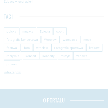
Zobacz więcej galerii
TAGI
polska
muzyka
Zdjecia
sport
fotografia koncertowa
Wrocław
warszawa
mecz
festiwal
foto
wroclaw
Fotografia sportowa
krakow
rozrywka
koncert
koncerty
muzyk
zabawa
poznan
Index tagów
O PORTALU