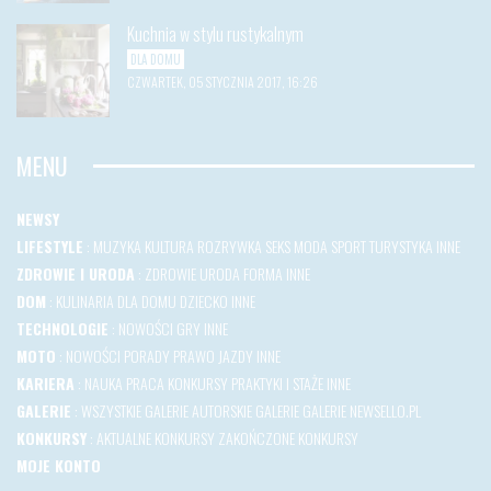
Kuchnia w stylu rustykalnym
DLA DOMU
CZWARTEK, 05 STYCZNIA 2017, 16:26
MENU
NEWSY
LIFESTYLE
:
MUZYKA
KULTURA
ROZRYWKA
SEKS
MODA
SPORT
TURYSTYKA
INNE
ZDROWIE I URODA
:
ZDROWIE
URODA
FORMA
INNE
DOM
:
KULINARIA
DLA DOMU
DZIECKO
INNE
TECHNOLOGIE
:
NOWOŚCI
GRY
INNE
MOTO
:
NOWOŚCI
PORADY
PRAWO JAZDY
INNE
KARIERA
:
NAUKA
PRACA
KONKURSY
PRAKTYKI I STAŻE
INNE
GALERIE
:
WSZYSTKIE GALERIE
AUTORSKIE GALERIE
GALERIE NEWSELLO.PL
KONKURSY
:
AKTUALNE KONKURSY
ZAKOŃCZONE KONKURSY
MOJE KONTO