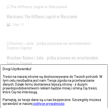
Warszawa: The Kiffness zagrał w Warszawie
Zdjęć: 21
Wrocław: Romeo i Julia - próba prasowa we wrocławskim
Teatrze Capitol
Drogi Użytkowniku!
Zdjęć: 26
Treści na naszej stronie są dostosowywane do Twoich potrzeb. W
tym celu niezbędna jest nam Twoja zgoda na przetwarzanie
danych. Dzięki temu dostaniesz lepszą stronę - z dużym
prawdopodobieństwem reklam będzie mniej i ominą Cię treści,
które Cię nie interesują.
Pamiętaj, że twoje dane są u nas bezpieczne. Szczegóły możesz
sprawdzić w naszej
polityce prywatności
.