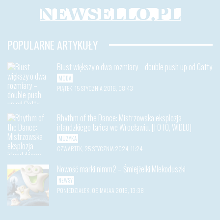
POPULARNE ARTYKUŁY
Biust większy o dwa rozmiary – double push up od Gatty
MODA
PIĄTEK, 15 STYCZNIA 2016, 08:43
Rhythm of the Dance: Mistrzowska eksplozja
irlandzkiego tańca we Wrocławiu. [FOTO, WIDEO]
MUZYKA
CZWARTEK, 25 STYCZNIA 2024, 11:24
Nowość marki nimm2 – Śmiejżelki Mlekoduszki
NEWSY
PONIEDZIAŁEK, 09 MAJAA 2016, 13:38