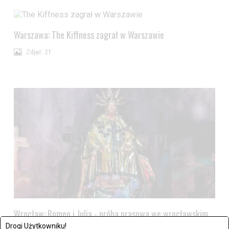
Warszawa: The Kiffness zagrał w Warszawie
Zdjęć: 21
Wrocław: Romeo i Julia - próba prasowa we wrocławskim
Teatrze Capitol
Drogi Użytkowniku!