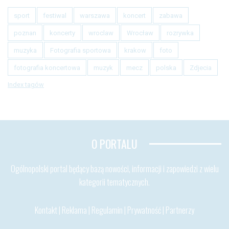
sport
festiwal
warszawa
koncert
zabawa
poznan
koncerty
wroclaw
Wrocław
rozrywka
muzyka
Fotografia sportowa
krakow
foto
fotografia koncertowa
muzyk
mecz
polska
Zdjecia
Index tagów
O PORTALU
Ogólnopolski portal będący bazą nowości, informacji i zapowiedzi z wielu
kategorii tematycznych.
Kontakt
|
Reklama
|
Regulamin
|
Prywatność
|
Partnerzy