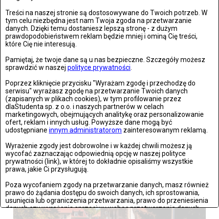
Treści na naszej stronie są dostosowywane do Twoich potrzeb. W
Zdjęć: 26
tym celu niezbędna jest nam Twoja zgoda na przetwarzanie
danych. Dzięki temu dostaniesz lepszą stronę - z dużym
prawdopodobieństwem reklam będzie mniej i ominą Cię treści,
które Cię nie interesują.
Pamiętaj, że twoje dane są u nas bezpieczne. Szczegóły możesz
sprawdzić w naszej
polityce prywatności
.
Poprzez kliknięcie przycisku "Wyrażam zgodę i przechodzę do
serwisu" wyrażasz zgodę na przetwarzanie Twoich danych
(zapisanych w plikach cookies), w tym profilowanie przez
dlaStudenta sp. z o.o. i naszych partnerów w celach
marketingowych, obejmujących analitykę oraz personalizowanie
ofert, reklam i innych usług. Powyższe dane mogą być
udostępniane
innym administratorom
zainteresowanym reklamą.
Wyrażenie zgody jest dobrowolne i w każdej chwili możesz ją
Stronie Śląskie w ruinach: skutki niszczycielskiej powodzi
wycofać zaznaczając odpowiednią opcję w naszej polityce
prywatności (link), w której to dokładnie opisaliśmy wszystkie
prawa, jakie Ci przysługują.
Zdjęć: 25
Poza wycofaniem zgody na przetwarzanie danych, masz również
prawo do żądania dostępu do swoich danych, ich sprostowania,
usunięcia lub ograniczenia przetwarzania, prawo do przeniesienia
danych czy wyrażenia sprzeciwu wobec przetwarzania danych.