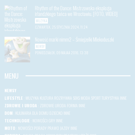
Rhythm of the Dance: Mistrzowska eksplozja
irlandzkiego tańca we Wrocławiu. [FOTO, WIDEO]
MUZYKA
CZWARTEK, 25 STYCZNIA 2024, 11:24
Nowość marki nimm2 – Śmiejżelki Mlekoduszki
NEWSY
PONIEDZIAŁEK, 09 MAJAA 2016, 13:38
MENU
NEWSY
LIFESTYLE
:
MUZYKA
KULTURA
ROZRYWKA
SEKS
MODA
SPORT
TURYSTYKA
INNE
ZDROWIE I URODA
:
ZDROWIE
URODA
FORMA
INNE
DOM
:
KULINARIA
DLA DOMU
DZIECKO
INNE
TECHNOLOGIE
:
NOWOŚCI
GRY
INNE
MOTO
:
NOWOŚCI
PORADY
PRAWO JAZDY
INNE