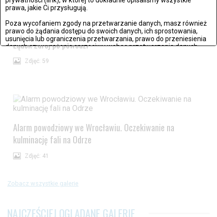
prawa, jakie Ci przysługują.
Poza wycofaniem zgody na przetwarzanie danych, masz również
prawo do żądania dostępu do swoich danych, ich sprostowania,
usunięcia lub ograniczenia przetwarzania, prawo do przeniesienia
Lądek Zdrój po powodzi
danych czy wyrażenia sprzeciwu wobec przetwarzania danych.
Zdjęć: 59
Jeżeli nie chcesz wyrazić zgody na przetwarzanie plików cookies,
przejdź do
ustawień zaawansowanych
.
Wyrażam zgodę i przechodzę do serwisu
Alarm powodziowy we Wrocławiu. Oczekiwanie na
kulminację fali na Odrze
Zdjęć: 41
Zobacz wszystkie galerie
NAJCZĘŚCIEJ OGLĄDANE GALERIE