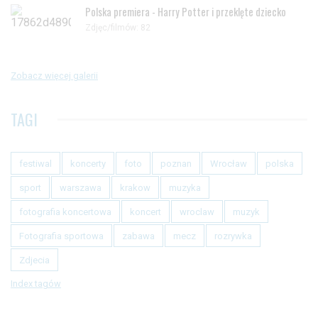
Polska premiera - Harry Potter i przeklęte dziecko
Zdjęc/filmów: 82
Zobacz więcej galerii
TAGI
festiwal
koncerty
foto
poznan
Wrocław
polska
sport
warszawa
krakow
muzyka
fotografia koncertowa
koncert
wroclaw
muzyk
Fotografia sportowa
zabawa
mecz
rozrywka
Zdjecia
Index tagów