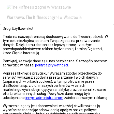
Warszawa: The Kiffness zagrał w Warszawie
Zdjęć: 21
Drogi Użytkowniku!
Treści na naszej stronie są dostosowywane do Twoich potrzeb. W
tym celu niezbędna jest nam Twoja zgoda na przetwarzanie
danych. Dzięki temu dostaniesz lepszą stronę - z dużym
prawdopodobieństwem reklam będzie mniej i ominą Cię treści,
które Cię nie interesują.
Wrocław: Romeo i Julia - próba prasowa we wrocławskim
Pamiętaj, że twoje dane są u nas bezpieczne. Szczegóły możesz
sprawdzić w naszej
polityce prywatności
.
Teatrze Capitol
Poprzez kliknięcie przycisku "Wyrażam zgodę i przechodzę do
Zdjęć: 26
serwisu" wyrażasz zgodę na przetwarzanie Twoich danych
(zapisanych w plikach cookies), w tym profilowanie przez
dlaStudenta sp. z o.o. i naszych partnerów w celach
marketingowych, obejmujących analitykę oraz personalizowanie
ofert, reklam i innych usług. Powyższe dane mogą być
udostępniane
innym administratorom
zainteresowanym reklamą.
Stronie Śląskie w ruinach: skutki niszczycielskiej powodzi
Wyrażenie zgody jest dobrowolne i w każdej chwili możesz ją
wycofać zaznaczając odpowiednią opcję w naszej polityce
Zdjęć: 25
prywatności (link), w której to dokładnie opisaliśmy wszystkie